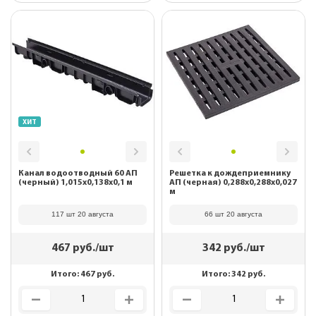
ХИТ
Канал водоотводный 60 АП
Решетка к дождеприемнику
(черный) 1,015х0,138х0,1 м
АП (черная) 0,288х0,288х0,027
м
117 шт 20 августа
66 шт 20 августа
467
руб./шт
342
руб./шт
Итого:
467
руб.
Итого:
342
руб.