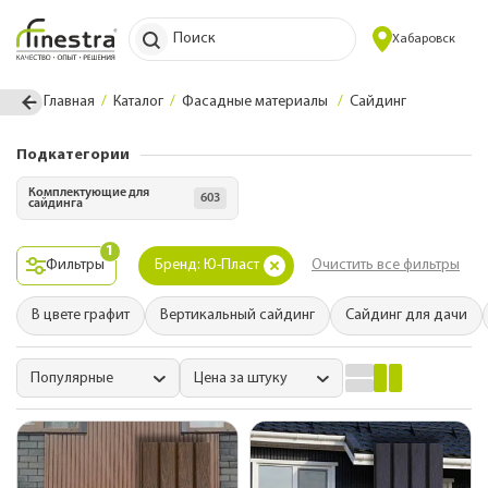
Поиск
Хабаровск
Главная
Каталог
Фасадные материалы
Сайдинг
Подкатегории
Комплектующие для
603
сайдинга
1
Фильтры
Бренд: Ю-Пласт
Очистить все фильтры
В цвете графит
Вертикальный сайдинг
Сайдинг для дачи
Популярные
Цена за штуку