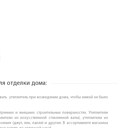
ля отделки дома:
ать утеплитель при возведении дома, чтобы зимой не было
ренних и внешних строительных поверхностях. Утеплители
плители из искусственной стеклянной ваты), утеплители из
ения (джут, лен, пакля) и другие. В ассортименте магазина