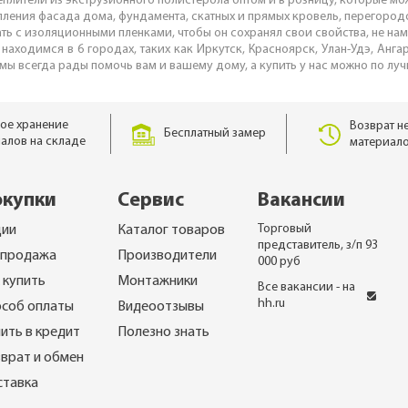
плители из экструзионного полистерола оптом и в розницу, которые мо
епления фасада дома, фундамента, скатных и прямых кровель, перегород
ать с изоляционными пленками, чтобы он сохранял свои свойства, не н
 находимся в 6 городах, таких как Иркутск, Красноярск, Улан-Удэ, Анга
 мы всегда рады помочь вам и вашему дому, а купить у нас можно по лу
ое хранение
Возврат н
Бесплатный замер
алов на складе
материало
окупки
Сервис
Вакансии
Торговый
ции
Каталог товаров
представитель, з/п 93
спродажа
Производители
000 руб
 купить
Монтажники
Все вакансии - на
hh.ru
соб оплаты
Видеоотзывы
ить в кредит
Полезно знать
врат и обмен
ставка