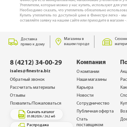
Финестра есть минераловатные, напыляемые утеплители и уте
Утеплители, которые можно у нас купить, используют для ут
Необходимо сказать, что утеплитель обязательно использов
Купить утеплитель по доступной цене в Финестре легко - мы
оставляйте заявку на нашем сайте или приходите в магазин -
Магазины в
Сезонн
Доставка
вашем городе
матери
прямо к дому
Компания
П
8 (4212) 34-00-29
isales@finestra.biz
О компании
Ак
Обратный звонок
Наши магазины
Ра
Рассчитать материалы
Карьера
Как
Отзывы
Новости
Спо
Похвалить/Пожаловаться
Сотрудничество
Куп
Публичная оферта
Воз
Скачать каталог
01.08.2026 / 26.2 мб
Стать
До
поставщиком
Распродажа