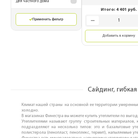
Для частного дома
Комплектующие 
Итого:
4 401
руб.
гибкой черепиц
Применить фильтр
Металлические 
для монтажа
Добавить в корзину
Подкровельная
вентиляция
OSB плиты
Сайдинг, гибкая
Климат нашей страны на основной ее территории умеренны
холодно.
В магазинах Финестра вы можете купить утеплители по выго
Утеплителями называют группу строительных материалов, 
подразделяют на несколько типов: это и базальтовые утеп
полистерола (пенопласт, пеноплекс, термит), напыляемые у