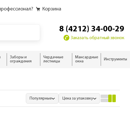
профессионал?
Корзина
8 (4212) 34-00-29
Заказать обратный звонок
и
Заборы и
Чердачные
Мансардные
Инструменты
ограждения
лестницы
окна
у
у слоёв
ию
ию
домика
жного дома
новые
 дома
ыши
Популярные
Цена за упаковку
ализм
нсарды
н
тной кровли