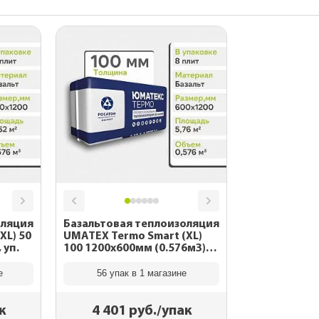
Утепление сау
rrey
мика
 для
н
Утепление кар
епицы с
ома
о 70 лет)
ба
ДПК
rrey и
Утепление пе
изм
Для частного
5-30 лет)
ома
тделки
аторы
, софиты
для
ей
оляция
Базальтовая теплоизоляция
 фасада
XL) 50
UMATEX Termo Smart (XL)
 уп.
100 1200x600мм (0.576м3),
уп.
о 70 лет)
е
56 упак в 1 магазине
По назначению
к
4 401
руб./упак