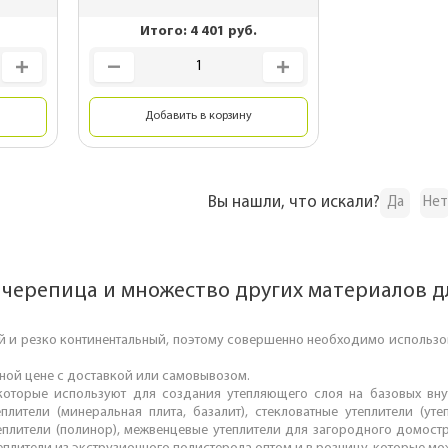
для
Для дачного домика
Итого:
4 401
руб.
ы
Для частного дома
планки
Для беседок
Добавить в корзину
Вы нашли, что искали?
Да
Нет
 черепица и множество других материалов д
й и резко континентальный, поэтому совершенно необходимо использов
дной цене с доставкой или самовывозом.
которые используют для создания утепляющего слоя на базовых внут
лители (минеральная плита, базалит), стекловатные утеплители (уте
теплители (полинор), межвенцевые утеплители для загородного домостро