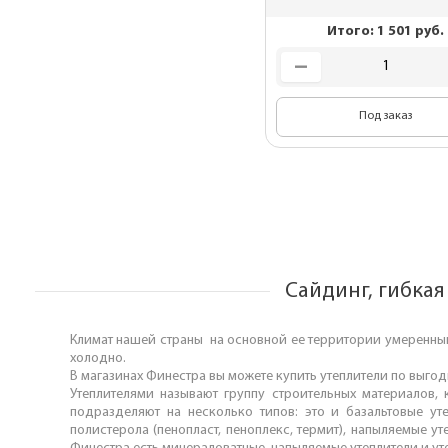
Комплектующие 
Итого:
1 501
руб.
гибкой черепиц
Металлические 
для монтажа
Под заказ
Подкровельная
вентиляция
OSB плиты
Сайдинг, гибкая
Климат нашей страны на основной ее территории умеренны
холодно.
В магазинах Финестра вы можете купить утеплители по выго
Утеплителями называют группу строительных материалов, 
подразделяют на несколько типов: это и базальтовые утеп
полистерола (пенопласт, пеноплекс, термит), напыляемые у