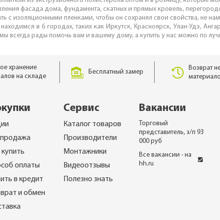
плители из экструзионного полистерола оптом и в розницу, которые мо
епления фасада дома, фундамента, скатных и прямых кровель, перегород
ать с изоляционными пленками, чтобы он сохранял свои свойства, не н
 находимся в 6 городах, таких как Иркутск, Красноярск, Улан-Удэ, Анга
 мы всегда рады помочь вам и вашему дому, а купить у нас можно по лу
ое хранение
Возврат н
Бесплатный замер
алов на складе
материало
окупки
Сервис
Вакансии
Торговый
ции
Каталог товаров
представитель, з/п 93
спродажа
Производители
000 руб
 купить
Монтажники
Все вакансии - на
hh.ru
соб оплаты
Видеоотзывы
ить в кредит
Полезно знать
врат и обмен
ставка