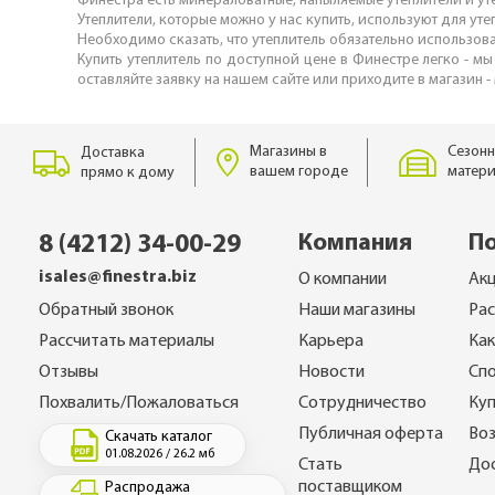
Финестра есть минераловатные, напыляемые утеплители и уте
Утеплители, которые можно у нас купить, используют для ут
Необходимо сказать, что утеплитель обязательно использов
Купить утеплитель по доступной цене в Финестре легко - мы
оставляйте заявку на нашем сайте или приходите в магазин -
Магазины в
Сезонн
Доставка
вашем городе
матери
прямо к дому
Компания
П
8 (4212) 34-00-29
isales@finestra.biz
О компании
Ак
Обратный звонок
Наши магазины
Ра
Рассчитать материалы
Карьера
Как
Отзывы
Новости
Спо
Похвалить/Пожаловаться
Сотрудничество
Куп
Публичная оферта
Воз
Скачать каталог
01.08.2026 / 26.2 мб
Стать
До
поставщиком
Распродажа