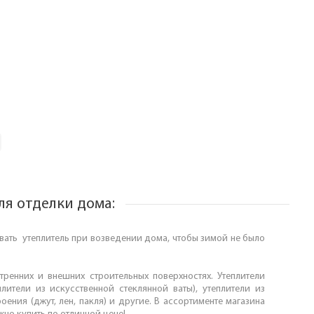
ля отделки дома:
ать утеплитель при возведении дома, чтобы зимой не было
ренних и внешних строительных поверхностях. Утеплители
плители из искусственной стеклянной ваты), утеплители из
ения (джут, лен, пакля) и другие. В ассортименте магазина