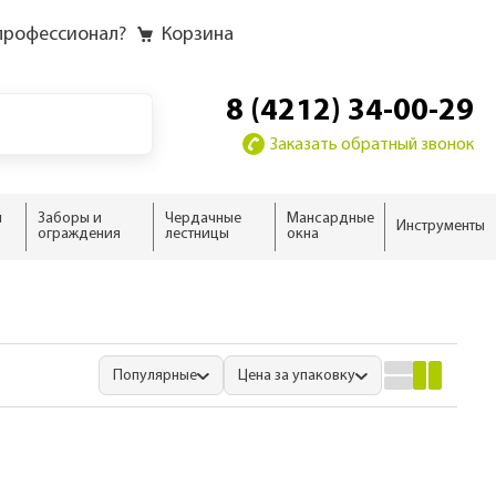
профессионал?
Корзина
8 (4212) 34-00-29
Заказать обратный звонок
и
Заборы и
Чердачные
Мансардные
Инструменты
ограждения
лестницы
окна
у
у слоёв
ию
ию
домика
жного дома
новые
 дома
ыши
Популярные
Цена за упаковку
ализм
нсарды
н
тной кровли