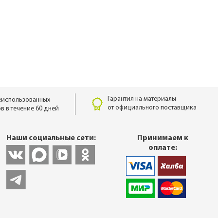
ны
каса
рекрытий
 дома
Гарантия на материалы
еиспользованных
от официального поставщика
в в течение 60 дней
Наши социальные сети:
Принимаем к
оплате: