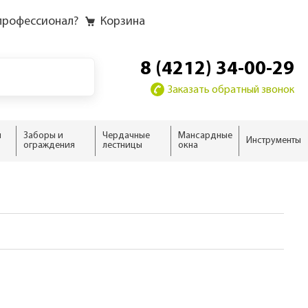
профессионал?
Корзина
8 (4212) 34-00-29
Заказать обратный звонок
и
Заборы и
Чердачные
Мансардные
Инструменты
ограждения
лестницы
окна
у
у слоёв
ию
ию
домика
жного дома
новые
 дома
ыши
ализм
нсарды
н
тной кровли