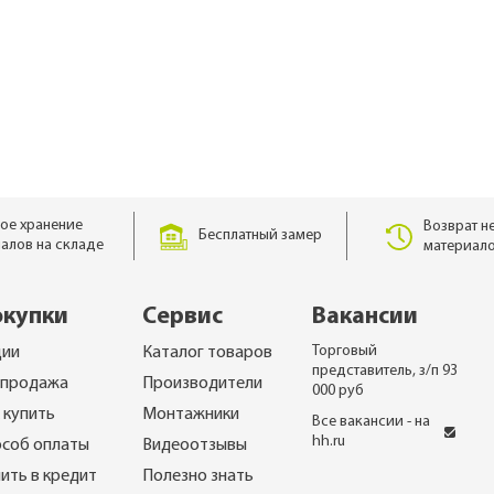
Утепление сау
rrey
мика
 для
н
Утепление кар
епицы с
ома
о 70 лет)
ба
ДПК
rrey и
Утепление пе
изм
Для частного
5-30 лет)
ома
тделки
ое хранение
Возврат н
аторы
Бесплатный замер
алов на складе
материало
, софиты
для
окупки
Сервис
Вакансии
ей
Торговый
ции
Каталог товаров
 фасада
представитель, з/п 93
спродажа
Производители
000 руб
 купить
Монтажники
Все вакансии - на
о 70 лет)
hh.ru
соб оплаты
Видеоотзывы
ить в кредит
Полезно знать
По назначению