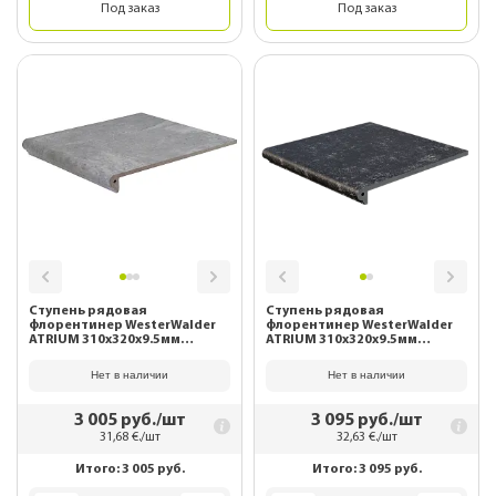
Под заказ
Под заказ
Ступень рядовая
Ступень рядовая
флорентинер WesterWalder
флорентинер WesterWalder
ATRIUM 310х320х9.5мм
ATRIUM 310х320х9.5мм
WK31110 Hellgrau
WK31190 Schwarz
Нет в наличии
Нет в наличии
3 005
руб./шт
3 095
руб./шт
31,68
€./шт
32,63
€./шт
Итого:
3 005
руб.
Итого:
3 095
руб.