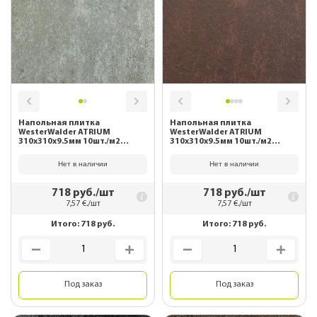
Напольная плитка
Напольная плитка
WesterWalder ATRIUM
WesterWalder ATRIUM
310х310х9.5мм 10шт./м2
310х310х9.5мм 10шт./м2
WK31110 Hellgrau
WK31130 Scotch
Нет в наличии
Нет в наличии
718
руб./шт
718
руб./шт
7,57
€./шт
7,57
€./шт
Итого:
718
руб.
Итого:
718
руб.
Под заказ
Под заказ