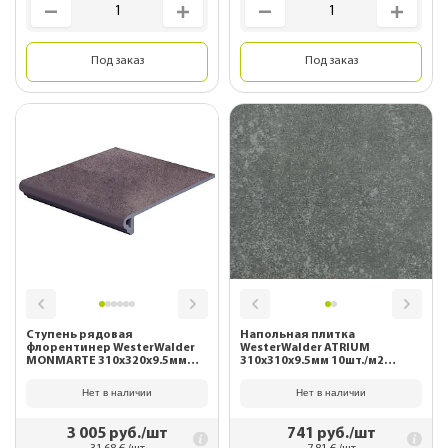
Под заказ
Под заказ
Ступень рядовая
Напольная плитка
флорентинер WesterWalder
WesterWalder ATRIUM
MONMARTE 310х320х9.5мм
310х310х9.5мм 10шт./м2
WK31240 Moccabraun
WK31100 Mittelgrau
Нет в наличии
Нет в наличии
3 005
руб./шт
741
руб./шт