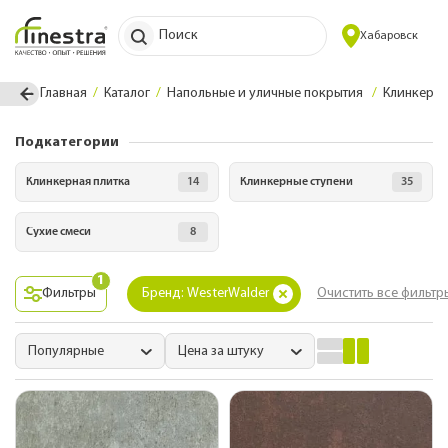
Поиск
Хабаровск
Главная
Каталог
Напольные и уличные покрытия
Клинкерна
Подкатегории
Клинкерная плитка
14
Клинкерные ступени
35
Сухие смеси
8
1
Фильтры
Бренд: WesterWalder
Очистить все фильтр
Популярные
Цена за штуку