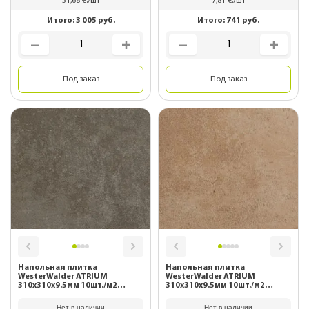
31,68
€./шт
7,81
€./шт
Итого:
3 005
руб.
Итого:
741
руб.
Под заказ
Под заказ
Напольная плитка
Напольная плитка
WesterWalder ATRIUM
WesterWalder ATRIUM
310х310х9.5мм 10шт./м2
310х310х9.5мм 10шт./м2
WK31140 Grau-braun
WK31150 Cotto
Нет в наличии
Нет в наличии