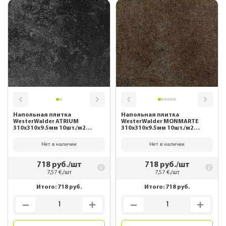
Напольная плитка
Напольная плитка
WesterWalder ATRIUM
WesterWalder MONMARTE
310х310х9.5мм 10шт./м2
310х310х9.5мм 10шт./м2
WK31190 Schwarz
WK31240 Moccabraun
Нет в наличии
Нет в наличии
718
руб./шт
718
руб./шт
7,57
€./шт
7,57
€./шт
Итого:
718
руб.
Итого:
718
руб.