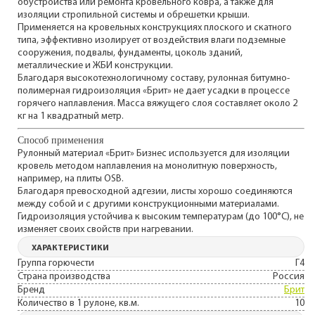
обустройства или ремонта кровельного ковра, а также для
изоляции стропильной системы и обрешетки крыши.
Применяется на кровельных конструкциях плоского и скатного
типа, эффективно изолирует от воздействия влаги подземные
сооружения, подвалы, фундаменты, цоколь зданий,
металлические и ЖБИ конструкции.
Благодаря высокотехнологичному составу, рулонная битумно-
полимерная гидроизоляция «Брит» не дает усадки в процессе
горячего наплавления. Масса вяжущего слоя составляет около 2
кг на 1 квадратный метр.
Способ применения
Рулонный материал «Брит» Бизнес используется для изоляции
кровель методом наплавления на монолитную поверхность,
например, на плиты OSB.
Благодаря превосходной адгезии, листы хорошо соединяются
между собой и с другими конструкционными материалами.
Гидроизоляция устойчива к высоким температурам (до 100°C), не
изменяет своих свойств при нагревании.
ХАРАКТЕРИСТИКИ
Группа горючести
Г4
Страна производства
Россия
Бренд
Брит
Количество в 1 рулоне, кв.м.
10