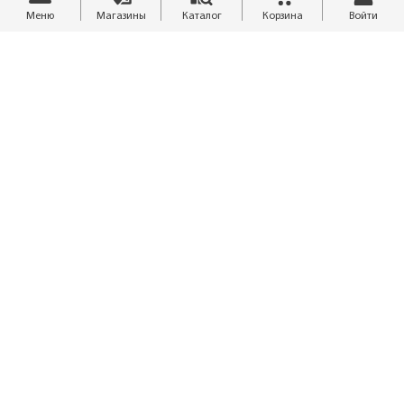
Меню
Магазины
Каталог
Корзина
Войти
8 (4212) 34-00-29
isales@finestra.biz
Обратный звонок
Рассчитать материалы
Отзывы
Похвалить/Пожаловаться
Скачать каталог
01.08.2026 / 26.2 мб