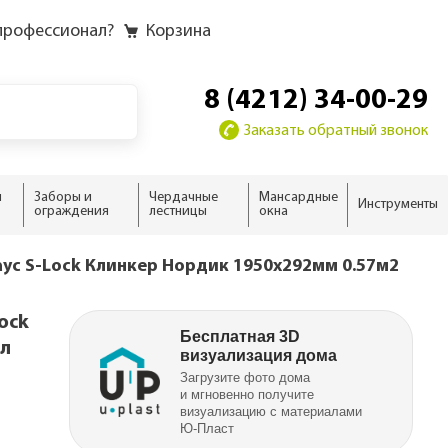
профессионал?
Корзина
8 (4212) 34-00-29
Заказать обратный звонок
и
Заборы и
Чердачные
Мансардные
Инструменты
ограждения
лестницы
окна
у
у слоёв
ию
ию
ус S-Lock Клинкер Нордик 1950х292мм 0.57м2
домика
жного дома
ock
новые
 дома
ыши
Бесплатная 3D
ел
визуализация дома
ализм
нсарды
Загрузите фото дома
н
и мгновенно получите
визуализацию с материалами
тной кровли
Ю‑Пласт