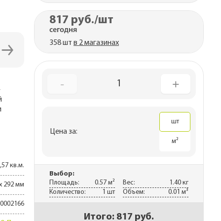
ны
817 руб.
/шт
каса
сегодня
рекрытий
358 шт
в 2 магазинах
 дома
-
+
1
—
й
и
шт
Цена за:
м²
,57 кв.м.
Выбор:
Площадь:
0.57 м²
Вес:
1.40 кг
х 292 мм
Количество:
1 шт
Объем:
0.01 м³
0002166
Итого:
817 руб.