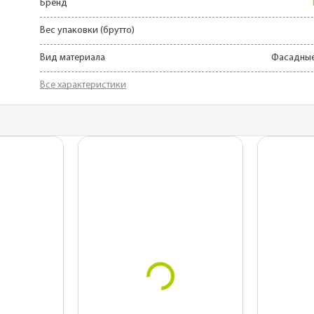
Бренд
для
Для дачного домика
ы
Вес упаковки (брутто)
Для частного дома
планки
Вид материала
Фасадные
Для беседок
Все характеристики