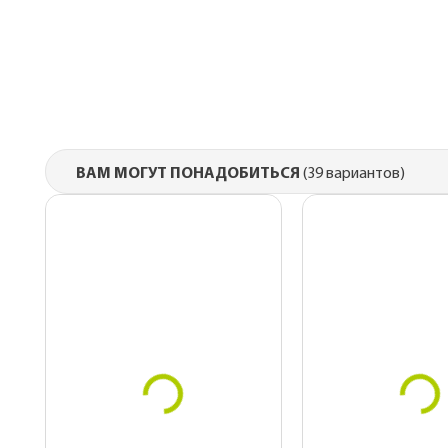
Комплектующие 
гибкой черепиц
Металлические 
для монтажа
Подкровельная
вентиляция
ВАМ МОГУТ ПОНАДОБИТЬСЯ
(39 вариантов)
OSB плиты