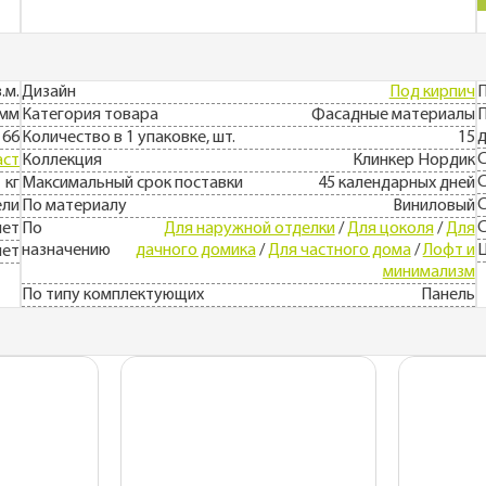
в.м.
Дизайн
Под кирпич
П
 мм
Категория товара
Фасадные материалы
П
д
166
Количество в 1 упаковке, шт.
15
аст
Коллекция
Клинкер Нордик
С
 кг
Максимальный срок поставки
45 календарных дней
С
ели
По материалу
Виниловый
С
лет
По
Для наружной отделки
/
Для цоколя
/
Для
назначению
дачного домика
/
Для частного дома
/
Лофт и
лет
минимализм
По типу комплектующих
Панель