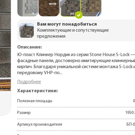
Утепление сау
rrey
мика
 для
н
Утепление кар
епицы с
ома
о 70 лет)
ба
ДПК
rrey и
Утепление пе
Вам могут понадобиться
изм
Комплектующие и сопутствующие
Для частного
5-30 лет)
предложения
ома
тделки
Описание:
Ю-пласт Клинкер Нордик из серии Stone House S-Lock 
фасадные панели, достоверно имитирующие клинкерны
аторы
кирпич. Благодаря уникальной системе монтажа S-Lock 
передовому VHP-по...
, софиты
для
Подробнее
ей
Характеристики:
 фасада
Полезная площадь
0
Размер
1950 
о 70 лет)
Артикул производителя
БП-0
По назначению