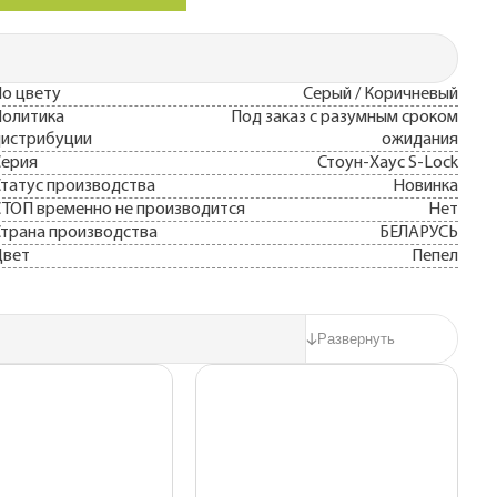
о цвету
Серый / Коричневый
олитика
Под заказ с разумным сроком
истрибуции
ожидания
Серия
Стоун-Хаус S-Lock
татус производства
Новинка
ТОП временно не производится
Нет
трана производства
БЕЛАРУСЬ
Цвет
Пепел