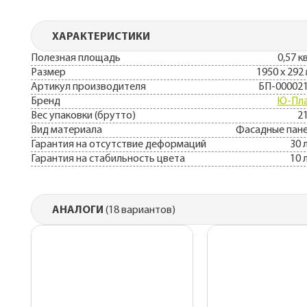
ХАРАКТЕРИСТИКИ
Полезная площадь
0,57 к
Размер
1950 х 292
Артикул производителя
БП-00002
Бренд
Ю-Пл
Вес упаковки (брутто)
21
Вид материала
Фасадные пан
Гарантия на отсутствие деформаций
30 
Гарантия на стабильность цвета
10 
АНАЛОГИ
(18 вариантов)