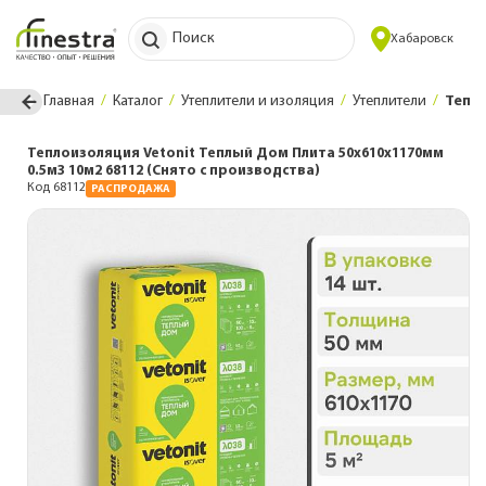
Поиск
Хабаровск
Главная
Каталог
Утеплители и изоляция
Утеплители
Тепло
Теплоизоляция Vetonit Теплый Дом Плита 50х610х1170мм
0.5м3 10м2 68112 (Снято с производства)
Код 68112
РАСПРОДАЖА