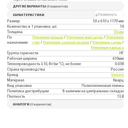
ДРУГИЕ ВАРИАНТЫ
(0 вариантов)
ХАРАКТЕРИСТИКИ
Размер
50 х 610 х 1170 мм
Количество в 1 упаковке, шт.
14
Толщина
50 мм
По
Утепление крыши
/
Утепление мансарды
/
Утепление
назначению
стен
/
Утепление скатной кровли
/
Утепление сауны
/
Утепление каркаса
Группа горючести
НГ
Рабочая ширина
610мм
Теплопроводность λ10, Вт/(м·˚С), не более
0.038
Страна производства
Россия
Бренд
Vetonit
Материал
Кварц
Вид упаковки
Полиэтиленовая пленка
Политика дистрибуции
В наличии на центральных складах
Плотность
13,8
АНАЛОГИ
(0 вариантов)