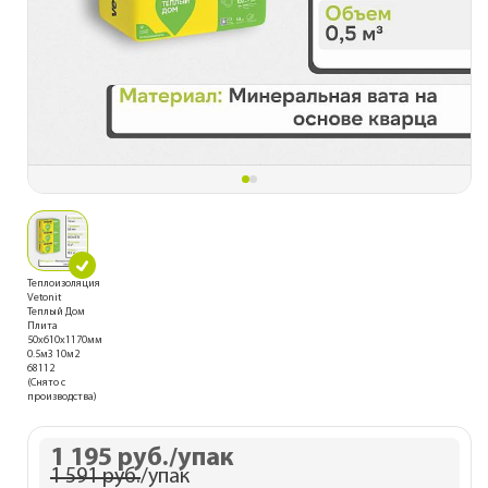
Теплоизоляция
Vetonit
Теплый Дом
Плита
50х610х1170мм
0.5м3 10м2
68112
(Снято с
производства)
1 195 руб.
/упак
1 591 руб.
/упак