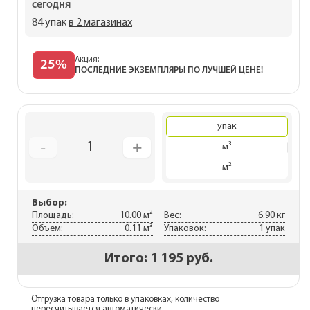
сегодня
84 упак
в 2 магазинах
Акция:
25%
ПОСЛЕДНИЕ ЭКЗЕМПЛЯРЫ ПО ЛУЧШЕЙ ЦЕНЕ!
упак
-
+
1
м³
м²
Выбор:
Площадь:
10.00 м²
Вес:
6.90 кг
Объем:
0.11 м³
Упаковок:
1 упак
Итого:
1 195 руб.
Отгрузка товара только в упаковках, количество
пересчитывается автоматически.