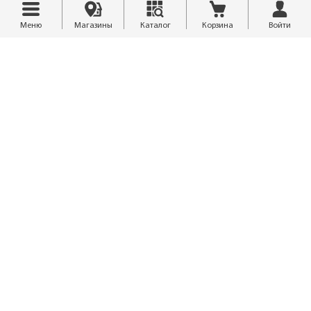
Меню
Магазины
Каталог
Корзина
Войти
8 (4212) 34-00-29
isales@finestra.biz
Обратный звонок
Рассчитать материалы
Отзывы
Похвалить/Пожаловаться
Скачать каталог