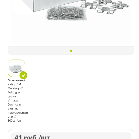
Монтажный
набор CM
Decking HC
Solid для
серии
Vintage
(клипса и
винт из
нержавеющей
стали)
100шт/уп
41 руб.
/шт