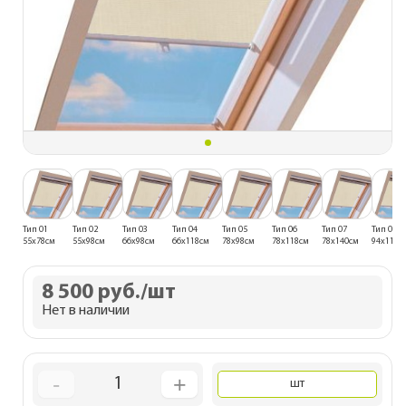
Тип 01
Тип 02
Тип 03
Тип 04
Тип 05
Тип 06
Тип 07
Тип 08
55x78см
55x98см
66x98см
66x118см
78x98см
78x118см
78x140см
94x118с
8 500 руб.
/шт
Нет в наличии
-
+
1
шт