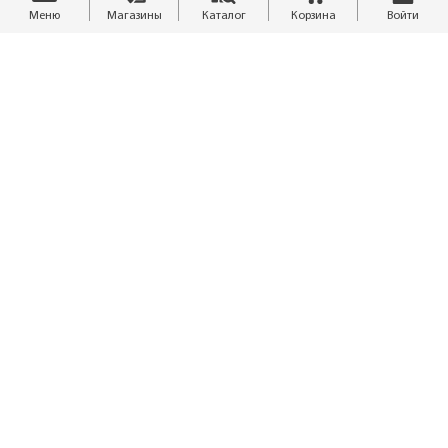
Меню
Магазины
Каталог
Корзина
Войти
8 (4212) 34-00-29
isales@finestra.biz
Обратный звонок
Рассчитать материалы
Отзывы
Похвалить/Пожаловаться
Скачать каталог
01.08.2026 / 26.2 мб