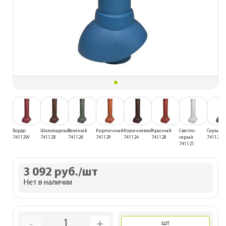
Бордо
Шоколадный
Зелёный
Кирпичный
Коричневый
Красный
Светло-
Серый
74112W
74112B
741126
741129
741124
741128
серый
741127
741121
3 092 руб.
/шт
Нет в наличии
-
+
1
шт