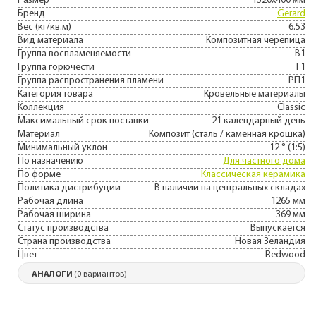
Размер
1320х400 мм
Бренд
Gerard
Вес (кг/кв.м)
6.53
Вид материала
Композитная черепица
Группа воспламеняемости
В1
Группа горючести
Г1
Группа распространения пламени
РП1
Категория товара
Кровельные материалы
Коллекция
Classic
Максимальный срок поставки
21 календарный день
Материал
Композит (сталь / каменная крошка)
Минимальный уклон
12 ° (1:5)
По назначению
Для частного дома
По форме
Классическая керамика
Политика дистрибуции
В наличии на центральных складах
Рабочая длина
1265 мм
Рабочая ширина
369 мм
Статус производства
Выпускается
Страна производства
Новая Зеландия
Цвет
Redwood
АНАЛОГИ
(0 вариантов)