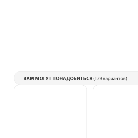
Металлические 
для монтажа
Подкровельная
вентиляция
OSB плиты
ВАМ МОГУТ ПОНАДОБИТЬСЯ
(129 вариантов)