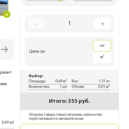
ны
каса
-
+
рекрытий
1
 дома
шт
Цена за:
м²
ариант
Выбор:
Площадь:
0.69 м²
Вес:
1.31 кг
щими
Количество:
1 шт
Объем:
0.01 м³
Итого:
355 руб.
Отгрузка товара только штуками, количество
пересчитывается автоматически.
0,69 м2