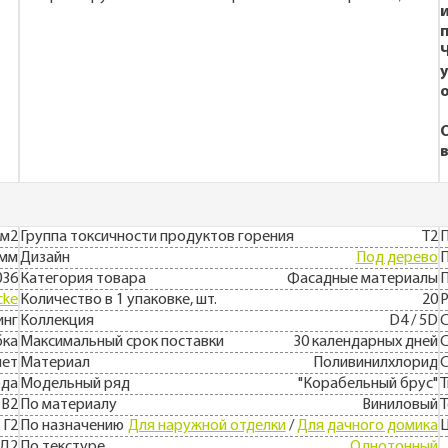
 м2
Группа токсичности продуктов горения
Т2
П
 мм
Дизайн
Под дерево
036
Категория товара
Фасадные материалы
П
cke
Количество в 1 упаковке, шт.
20
Р
инг
Коллекция
D4 / 5D
бка
Максимальный срок поставки
30 календарных дней
С
лет
Материал
Поливинилхлорид
С
ода
Модельный ряд
"Корабельный брус"
Т
В2
По материалу
Виниловый
Г2
По назначению
Для наружной отделки
/
Для дачного домика
Д2
По текстуре
Однотонный