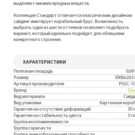
выделяют никаких вредных веществ.
Коллекция Стандарт отличается классическим дизайном:
сайдинг имитирует корабельный брус. Возможность
выбрать один из шести оттенков позволяет подобрать
вариант, который идеально подойдет для облицовки
конкретного строения.
ХАРАКТЕРИСТИКИ
Полезная площадь
0,69
Размер
3000х263
Артикул производителя
PSSC-1
Бренд
Do
Вид материала
Сайд
Вид упаковки
Картонная коро
Гарантия на отсутствие деформаций
30 
Гарантия на стабильность цвета
3 г
Группа воспламеняемости
Группа горючести
Группа дымообразующей способности