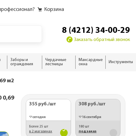
профессионал?
Корзина
8 (4212) 34-00-29
Заказать обратный звонок
и
Заборы и
Чердачные
Мансардные
Инструменты
ограждения
лестницы
окна
у
у слоёв
ию
ию
69 м2
домика
жного дома
 0,69
новые
 дома
ыши
355 руб.
/шт
308 руб.
/шт
ализм
нсарды
сегодня
16 сентября
н
Более 25 шт
180 шт
тной кровли
в 2 магазинах
под заказ