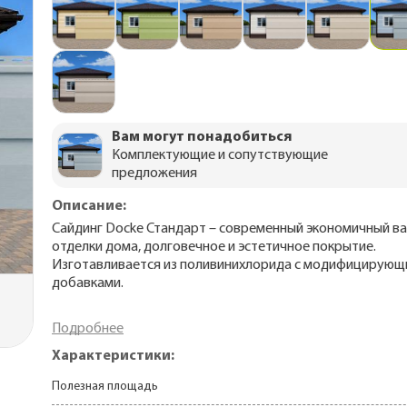
Утепление сау
rrey
мика
 для
н
Утепление кар
епицы с
ома
о 70 лет)
ба
ДПК
rrey и
Утепление пе
изм
5-30 лет)
Для частного
ома
Вам могут понадобиться
тделки
Комплектующие и сопутствующие
предложения
аторы
Описание:
, софиты
Сайдинг Docke Стандарт – современный экономичный в
для
отделки дома, долговечное и эстетичное покрытие.
Изготавливается из поливинихлорида с модифицирую
ей
добавками.
о 70 лет)
 фасада
Подробнее
По назначению
Характеристики:
для
Для дачного домика
ы
Полезная площадь
Для частного дома