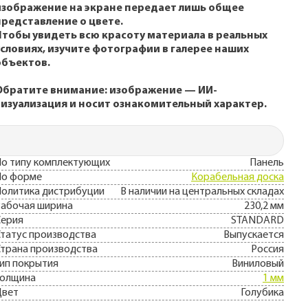
изображение на экране передает лишь общее
представление о цвете.
Чтобы увидеть всю красоту материала в реальных
условиях, изучите фотографии в галерее наших
объектов.
Обратите внимание: изображение — ИИ-
визуализация и носит ознакомительный характер.
о типу комплектующих
Панель
По форме
Корабельная доска
олитика дистрибуции
В наличии на центральных складах
абочая ширина
230,2 мм
Серия
STANDARD
татус производства
Выпускается
трана производства
Россия
ип покрытия
Виниловый
Толщина
1 мм
Цвет
Голубика