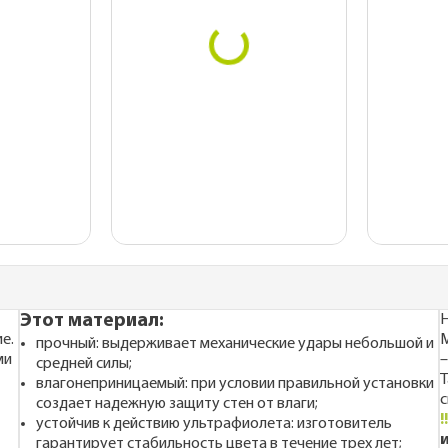
Этот материал:
Н
е.
М
прочный: выдерживает механические удары небольшой и
ми
–
средней силы;
Т
влагонеприницаемый: при условии правильной установки
с
создает надежную защиту стен от влаги;
!
устойчив к действию ультрафиолета: изготовитель
гарантирует стабильность цвета в течение трех лет;