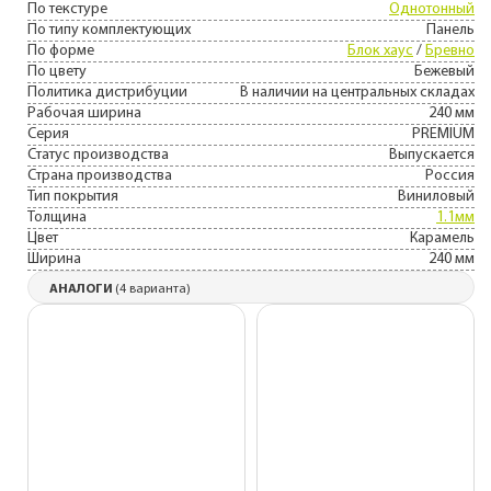
По текстуре
Однотонный
По типу комплектующих
Панель
По форме
Блок хаус
/
Бревно
По цвету
Бежевый
Политика дистрибуции
В наличии на центральных складах
Рабочая ширина
240 мм
Серия
PREMIUM
Статус производства
Выпускается
Страна производства
Россия
Тип покрытия
Виниловый
Толщина
1.1мм
Цвет
Карамель
Ширина
240 мм
АНАЛОГИ
(4 варианта)