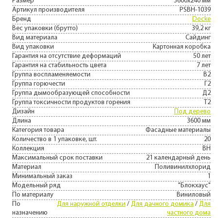
Размер
3600х240 мм
Артикул производителя
PSBH-1039
Бренд
Docke
Вес упаковки (брутто)
39,2 кг
Вид материала
Сайдинг
Вид упаковки
Картонная коробка
Гарантия на отсутствие деформаций
50 лет
Гарантия на стабильность цвета
7 лет
Группа воспламеняемости
В2
Группа горючести
Г2
Группа дымообразующей способности
Д2
Группа токсичности продуктов горения
Т2
Дизайн
Под дерево
Длина
3600 мм
Категория товара
Фасадные материалы
Количество в 1 упаковке, шт.
20
Коллекция
BH
Максимальный срок поставки
21 календарный день
Материал
Поливинилхлорид
Минимальный заказ
1
Модельный ряд
"Блокхаус"
По материалу
Виниловый
По
Для наружной отделки
/
Для дачного домика
/
Для
назначению
частного дома