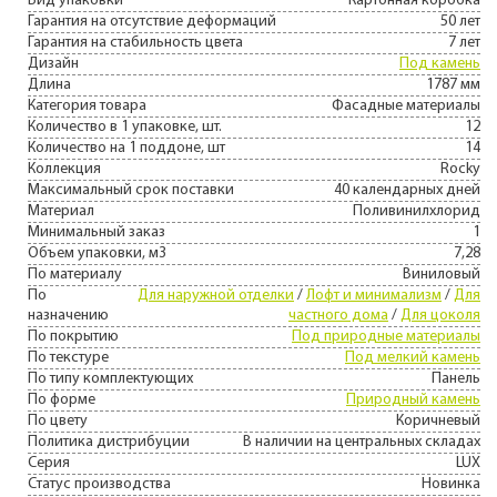
Вид упаковки
Картонная коробка
Гарантия на отсутствие деформаций
50 лет
Гарантия на стабильность цвета
7 лет
Дизайн
Под камень
Длина
1787 мм
Категория товара
Фасадные материалы
Количество в 1 упаковке, шт.
12
Количество на 1 поддоне, шт
14
Коллекция
Rocky
Максимальный срок поставки
40 календарных дней
Материал
Поливинилхлорид
Минимальный заказ
1
Объем упаковки, м3
7,28
По материалу
Виниловый
По
Для наружной отделки
/
Лофт и минимализм
/
Для
назначению
частного дома
/
Для цоколя
По покрытию
Под природные материалы
По текстуре
Под мелкий камень
По типу комплектующих
Панель
По форме
Природный камень
По цвету
Коричневый
Политика дистрибуции
В наличии на центральных складах
Серия
LUX
Статус производства
Новинка