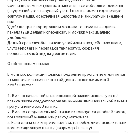
образуя монолитную стену без видимых стыков.
Сочетание комплектующих и панелей - все доборные элементы
(внутренний угол, наружный угол, J-планка) имеют идентичную
фактуру камня, обеспечивая целостный и аккуратный внешний
вид.
Удобство транспортировки и монтажа - оптимальная длина
панели (2 м) делает их перевозку и монтаж максимально
удобными.
Долгий срок службы - панели устойчивы к воздействию влаги,
ультрафиолета и перепадов температур, сохраняя
первоначальный вид на долгие годы.
Особенности монтажа:
В монтаже коллекция Сланец предельно проста и не отличаются
от монтажа классического сайдинга , но все же имеют 3
особенности :
1 . Вместо начальной и завершающей планки используется J-
планка, также следует подрезать нижние шипы начальной панели
при установке ее в J-планку.
2 . Вместо соединительной планки используется двойной замок,
позволяющий уменьшить расход материала.
3. Если длина стены превышает 9 м, то необходимо использовать
компенсационную планку (например J-планку).