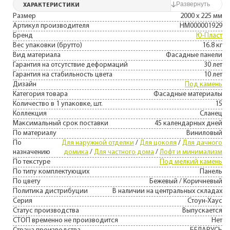
ХАРАКТЕРИСТИКИ
Размер
2000 х 225 мм
Артикул производителя
НМ000001929
Бренд
Ю-Пласт
Вес упаковки (брутто)
16.8 кг
Вид материала
Фасадные панели
Гарантия на отсутствие деформаций
30 лет
Гарантия на стабильность цвета
10 лет
Дизайн
Под камень
Категория товара
Фасадные материалы
Количество в 1 упаковке, шт.
15
Коллекция
Сланец
Максимальный срок поставки
45 календарных дней
По материалу
Виниловый
По
Для наружной отделки
/
Для цоколя
/
Для дачного
назначению
домика
/
Для частного дома
/
Лофт и минимализм
По текстуре
Под мелкий камень
По типу комплектующих
Панель
По цвету
Бежевый / Коричневый
Политика дистрибуции
В наличии на центральных складах
Серия
Стоун-Хаус
Статус производства
Выпускается
СТОП временно не производится
Нет