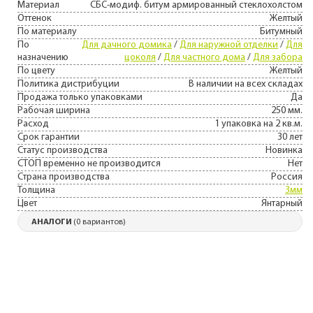
Материал
СБС-модиф. битум армированный стеклохолстом
Оттенок
Желтый
По материалу
Битумный
По
Для дачного домика
/
Для наружной отделки
/
Для
назначению
цоколя
/
Для частного дома
/
Для забора
По цвету
Желтый
Политика дистрибуции
В наличии на всех складах
Продажа только упаковками
Да
Рабочая ширина
250 мм.
Расход
1 упаковка на 2 кв.м.
Срок гарантии
30 лет
Статус производства
Новинка
СТОП временно не производится
Нет
Страна производства
Россия
Толщина
3мм
Цвет
Янтарный
АНАЛОГИ
(0 вариантов)