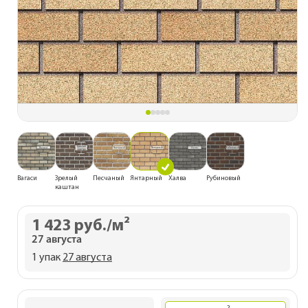
Вагаси
Зрелый
Песчаный
Янтарный
Халва
Рубиновый
каштан
1 423 руб.
/м²
27 августа
1 упак
27 августа