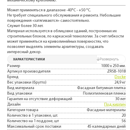
механическому креплению.
Может применяться в диапазоне -40°C - +50 °C.
Не требует специального обслуживания и ремонта. Небольшие
повреждения «затягиваются» самостоятельно.
Служит более 30 лет.
Материал используется в облицовке зданий, построенных их
строительных блоков, по каркасной технологии. За счет гибкости
может применяться на криволинейных поверхностях, что
позволяет выделять элементы архитектуры, создавать
интересный декор.
ХАРАКТЕРИСТИКИ
Размер
1000 х 250 мм.
Артикул производителя
ZRSB-1018
Бренд
Docke
Вес упаковки (брутто)
24,9 кг
Вид материала
Фасадная битумная плитка
Вид упаковки
Полиэтиленовая пленка
Гарантия на отсутствие деформаций
30 лет
Дизайн
Под кирпич
Категория товара
Фасадные материалы
Количество в 1 упаковке, шт.
20
Количество на 1 поддоне, шт
56
Максимальный срок поставки
45 календарных дней