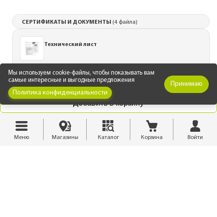
СЕРТИФИКАТЫ И ДОКУМЕНТЫ
(4 файла)
Технический лист
Мы используем cookie-файлы, чтобы показывать вам
самые интересные и выгодные предложения
Принимаю
Политика конфиденциальности
Сертификат пожарной безопасности
Добавить в корзину
Меню
Магазины
Каталог
Корзина
Войти
Сертификат соответствия
Инструкция по монтажу